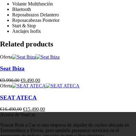
Volante Multifunción
Bluetooth
Reposabrazos Delantero
Reposacabezas Posterior
Start & Stop
Anclajes Isofix
Related products
Oferta
Seat Ibiza
€
9.990,00
€
9.490,00
Oferta
SEAT ATECA
€
16.490,00
€
15.490,00
Acerca de YouCar
Youcar Rent a Car es una empresa de alquiler de coches ubicada en
Torremolinos y Elviria, pero también prestamos servicios en el
aeropuerto de málaga, estación de tren y Benalmádena.